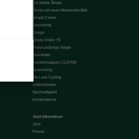
Die Marke Škoda
Škoda mit neuer Markenidentität
Simply Clever
Geschichte
Design
Škoda Vision 7S
Preis-Leistungs-Sieger
Newsletter
Kundenmagazin CLEVER
Sponsoring
We Love Cycling
Unternehmen
Nachhaltigkeit
Kundendienst
Jetzt informieren
Jobs
Presse