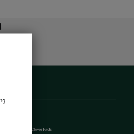
n
ung
Clever Facts