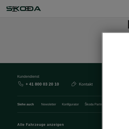
DE
Kundendienst
+ 41 800 03 20 10
Kontakt
Siehe auch
Newsletter
Konfigurator
Škoda Partner
Probefahrt
Alle Fahrzeuge anzeigen
Elektromobili