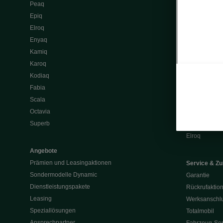
Peaq
Tipps & Trick
Epiq
E-Fahrzeug S
Elroq
Batterie und 
Enyaq
Software Upd
Kamiq
ME3.7 Softwa
Karoq
Öffentliches 
Kodiaq
Zuhause lad
Fabia
Batterie und 
Scala
Škoda Vision
Octavia
Škoda Vision
Superb
Enyaq
Elroq
Angebote
Prämien und Leasingaktionen
Service & Z
Sondermodelle Dynamic
Garantie
Dienstleistungspakete
Rückrufaktio
Leasing
Werksanschlu
Speziallösungen
Totalmobil
Ansprechpartner