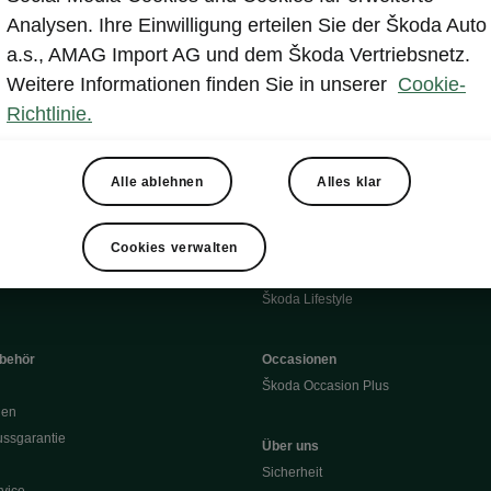
s
Škoda Connect
Analysen. Ihre Einwilligung erteilen Sie der Škoda Auto
ervice & Wartungen
Service Cam
a.s., AMAG Import AG und dem Škoda Vertriebsnetz.
Sicherheit
Infotainment Apps
Weitere Informationen finden Sie in unserer
Cookie-
ate
MyŠkoda App
Richtlinie.
re Update
3G Sunset
Laden
Verfügbarkeitsliste
en
Original Zubehör-Kataloge
Alle ablehnen
Alles klar
Reichweite
Winterräder
 O
Transportsysteme
 7S
Komfort & Ausstattung
Cookies verwalten
Škoda Original Teile
Škoda Lifestyle
ubehör
Occasionen
Škoda Occasion Plus
nen
ssgarantie
Über uns
Sicherheit