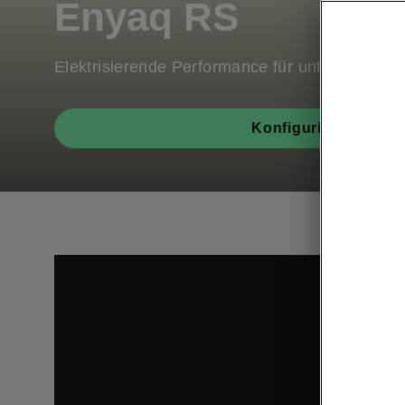
Enyaq RS
Elektrisierende Performance für unterwegs
Konfigurieren
Diese Inha
Mit dem 
Kenntnis