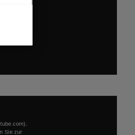
ie mit den
Anbieters
utube.com).
n Sie zur