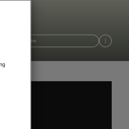
hrt vereinbaren
ung
utube.com).
n Sie zur
 externen