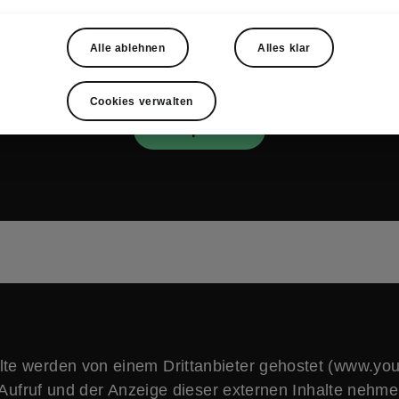
verarbeitet werden können, und Sie bestätigen, dass S
e den entsprechenden Datenschutzhinweisen dieses 
Alle ablehnen
Alles klar
vertraut sind.
www.youtube.com
Cookies verwalten
Akzeptieren
lte werden von einem Drittanbieter gehostet (www.yo
Aufruf und der Anzeige dieser externen Inhalte nehme