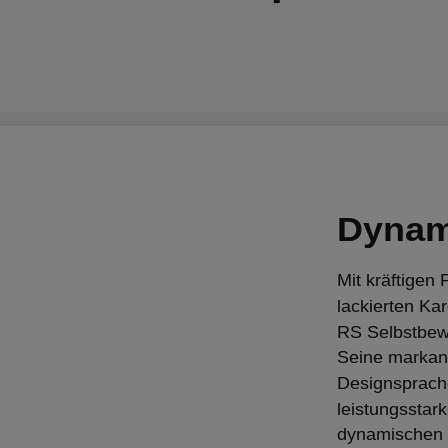
Dynami
Mit kräftigen
lackierten Ka
RS Selbstbewu
Seine markant
Designsprache
leistungsstark
dynamischen 