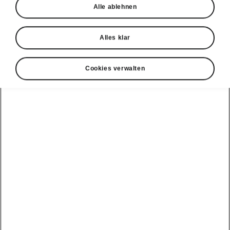
Alle ablehnen
Alles klar
Cookies verwalten
Škoda Epiq Flexibler Kofferraum
Gepäckhaken im Kofferraum
Die Vielseitigkeit und variable Nutzung des
Kofferraums im Škoda Epiq ist auch den
beiden seitlich angebrachten robusten Haken
zu verdanken. Sie dienen zum
Aufhängen