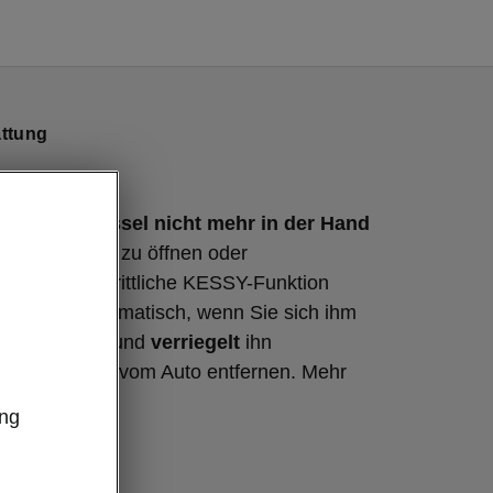
ttung
Ihren Schlüssel nicht mehr in der Hand
 Ihren Wagen zu öffnen oder
. Die fortschrittliche KESSY-Funktion
Octavia automatisch, wenn Sie sich ihm
ssel nähern, und
verriegelt
ihn
wenn Sie sich vom Auto entfernen. Mehr
ung