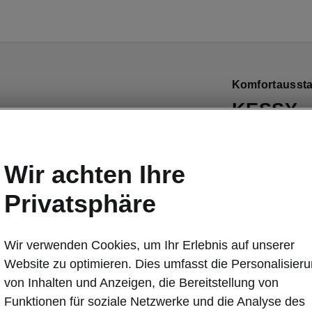
Komfortaussta
KESSY
Sie
brauchen 
zu halten
, um
Wir achten Ihre
abzuschliessen
Privatsphäre
entriegelt
den 
mit dem Schlü
automatisch, 
Wir verwenden Cookies, um Ihr Erlebnis auf unserer
vom Leben!
Website zu optimieren. Dies umfasst die Personalisier
von Inhalten und Anzeigen, die Bereitstellung von
Funktionen für soziale Netzwerke und die Analyse des