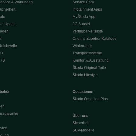
ervice & Wartungen
Service Cam
Sicherheit
Infotainment Apps
ate
MyŠkoda App
re Update
3G Sunset
Laden
Verfügbarkeitsliste
en
Original Zubehör-Kataloge
Reichweite
Winterräder
 O
Transportsysteme
 7S
Komfort & Ausstattung
Škoda Original Teile
Škoda Lifestyle
ubehör
Occasionen
Škoda Occasion Plus
nen
ssgarantie
Über uns
Sicherheit
vice
SUV-Modelle
ldung