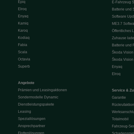
Epiq
E-Fahrzeug S
Elroq
Batterie und 
Enyaq
Software Upd
Kamiq
ME3.7 Softwa
Karoq
Öffentliches 
Kodiaq
Zuhause lad
Fabia
Batterie und 
Scala
Škoda Vision
Octavia
Škoda Vision
Superb
Enyaq
Elroq
Angebote
Prämien und Leasingaktionen
Service & Z
Sondermodelle Dynamic
Garantie
Dienstleistungspakete
Rückrufaktio
Leasing
Werksanschlu
Speziallösungen
Totalmobil
Ansprechpartner
Fahrzeug-Ser
Flottenlösungen
Schadensme