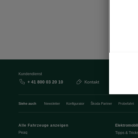
Kundendienst
+ 41 800 03 20 10
Kontakt
Siehe auch
Newsletter
Konfigurator
Škoda Partner
Probefahrt
Alle Fahrzeuge anzeigen
Elektromobili
Peaq
Tipps & Trick