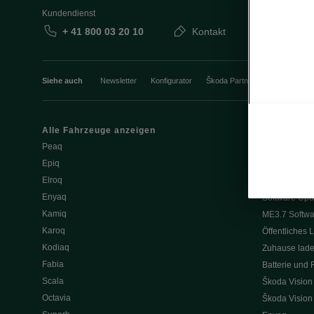
Kundendienst
+ 41 800 03 20 10
Kontakt
Siehe auch
Newsletter
Konfigurator
Škoda Partner
Probefahrt
Alle Fahrzeuge anzeigen
Elektromobili
Peaq
Tipps & Trick
Epiq
E-Fahrzeug S
Elroq
Batterie und 
Enyaq
Software Upd
Kamiq
ME3.7 Softwa
Karoq
Öffentliches 
Kodiaq
Zuhause lad
Fabia
Batterie und 
Scala
Škoda Vision
Octavia
Škoda Vision