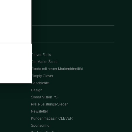
Clever Facts
Die Marke Škoda
Škoda mit neuer Markenidentität
Simply Clever
Geschichte
Design
Škoda Vision 7S
Preis-Leistungs-Sieger
Newsletter
Kundenmagazin CLEVER
Sponsoring