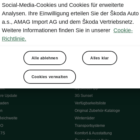
Social-Media-Cookies und Cookies für erweiterte
Analysen. Ihre Einwilligung erteilen Sie der Škoda Auto
a.s., AMAG Import AG und dem Škoda Vertriebsnetz.
Weitere Informationen finden Sie in unserer
Cookie-
Richtlinie.
Alle ablehnen
Alles klar
tät
Konnektivität
s
Škoda Connect
ervice & Wartungen
Service Cam
Cookies verwalten
Sicherheit
Infotainment Apps
ate
MyŠkoda App
re Update
3G Sunset
Laden
Verfügbarkeitsliste
en
Original Zubehör-Kataloge
Reichweite
Winterräder
 O
Transportsysteme
 7S
Komfort & Ausstattung