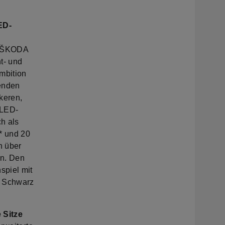
ED-
e ŠKODA
t- und
mbition
henden
keren,
 LED-
h als
* und 20
n über
en. Den
spiel mit
m Schwarz
 Sitze