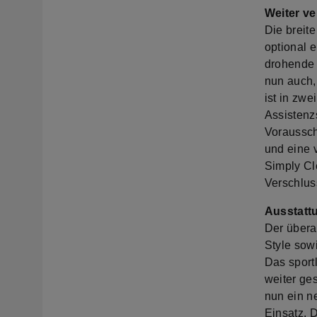
Weiter ve
Die breit
optional e
drohende 
nun auch,
ist in zwe
Assistenz
Voraussch
und eine 
Simply Cl
Verschlus
Ausstatt
Der übera
Style so
Das sport
weiter ges
nun ein n
Einsatz. 