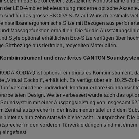
ur setzen neue Dekorleisten, zusätzliche Kontrastnähte und e
n der LED-Ambientebeleuchtung moderne optische Akzente
 sind für das grosse ŠKODA SUV auf Wunsch erstmals viel
h einstellbare ergonomische Sitze mit Bezügen aus perforiert
und Massagefunktion erhältlich. Die für die Ausstattungslini
und Style optional erhältlichen Eco-Sitze verfügen über hoch
e Sitzbezüge aus tierfreien, recycelten Materialien.
s Kombiinstrument und erweitertes CANTON Soundsyste
KODA KODIAQ ist optional ein digitales Kombiinstrument, d
 „Virtual Cockpit“, erhältlich. Es verfügt über ein 10,25-Zoll
 fünf verschiedene, individuell konfigurierbare Grundansicht
rarbeiteten Design. Weiter verbessert wurde auch das optio
undsystem mit einer Ausgangsleistung von insgesamt 625
 Zentrallautsprecher in der Instrumententafel und dem Sub
 bietet es nun zehn statt wie bisher acht Lautsprecher. Die 
tsprecher in den vorderen Türverkleidungen sind mit einem
 eingefasst.