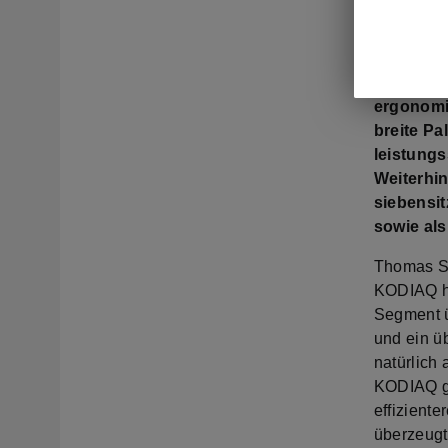
Update f
SUV rund
den KODI
sind für
ergonomis
breite Pa
leistungs
Weiterhin
siebensit
sowie al
Thomas Sc
KODIAQ ha
Segment ü
und ein ü
natürlich
KODIAQ ge
effiziente
überzeugt