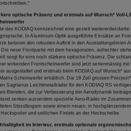
rtschreiben.“
rkere optische Präsenz und erstmals auf Wunsch* Voll-L
cheinwerfer
e des KODIAQ kennzeichnet eine gezielt weiterentwickelt
nsprache. In Aluminium-Optik ausgeführte Einsätze an Fron
ze betonen den robusten Auftritt in den Ausstattungslinien A
. Die neue Frontpartie mit dem hexagonalen, aufrechter ste
ll sorgt für eine noch stärkere optische Präsenz. Die schlan
er wirkenden Frontscheinwerfer sind jetzt serienmässig mit
ie ausgestattet und erstmals beim KODIAQ auf Wunsch* auc
Matrix-Scheinwerfer erhältlich. Die 19 Zoll grossen Procyon*
sen Sagitarius Leichtmetallräder für den KODIAQ RS verfüge
e Blenden, die zur Verbesserung der Aerodynamik beitrag
stand senken ausserdem spezielle Aero-Räder im Zusammen
lteten Stossfängern sowie einem neuen, in hochglänzende
n Heckspoiler und seitlichen Finlets an der Heckscheibe.
haltigkeit im Interieur, erstmals optionale ergonomische