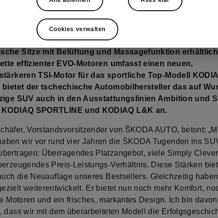
Alle ablehnen
Alles klar
ür den KODIAQ: ŠKODA überarbeitet sein weltweit erfolg
 vier Jahre nach der Markteinführung umfassend. Ab sof
AQ eine weiterentwickelte, markantere Designsprache. E
Cookies verwalten
 das grosse ŠKODA SUV Voll-LED-Matrix-Scheinwerfer so
che Sitze mit Belüftung und Massagefunktion erhältlich
lette effizienter EVO-Motoren umfasst einen neuen,
stärkeren TSI-Motor für das sportliche Top-Modell KODI
 bietet der tschechische Automobilhersteller das auf W
zige SUV auch in den Ausstattungslinien Ambition und S
s KODIAQ SPORTLINE und KODIAQ L&K an.
häfer, Vorstandsvorsitzender von ŠKODA AUTO, betont: „M
ben wir vor rund vier Jahren die ŠKODA Tugenden ins SU
bertragen: Überragendes Platzangebot, viele Simply Clever
berzeugendes Preis-Leistungs-Verhältnis. Diese Stärken biet
 auch die Neuauflage unseres Bestsellers. Gleichzeitig haben
zielt weiterentwickelt. Er bietet nun noch mehr Komfort, no
re Motoren und ein frisches, markantes Design. Ich bin davon
, dass wir mit dem überarbeiteten Modell die Erfolgsgeschic