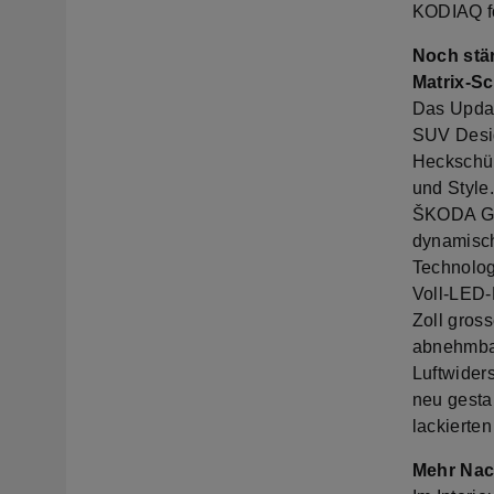
KODIAQ fo
Noch stä
Matrix-S
Das Updat
SUV Desig
Heckschür
und Style
ŠKODA Gri
dynamisch
Technolog
Voll-LED-
Zoll gros
abnehmbar
Luftwider
neu gesta
lackierte
Mehr Nach