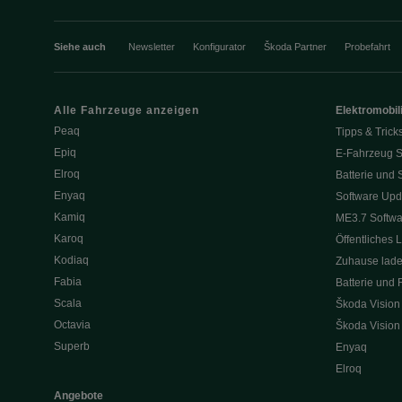
Siehe auch
Newsletter
Konfigurator
Škoda Partner
Probefahrt
Alle Fahrzeuge anzeigen
Elektromobili
Peaq
Tipps & Trick
Epiq
E-Fahrzeug S
Elroq
Batterie und 
Enyaq
Software Upd
Kamiq
ME3.7 Softwa
Karoq
Öffentliches 
Kodiaq
Zuhause lad
Fabia
Batterie und 
Scala
Škoda Vision
Octavia
Škoda Vision
Superb
Enyaq
Elroq
Angebote