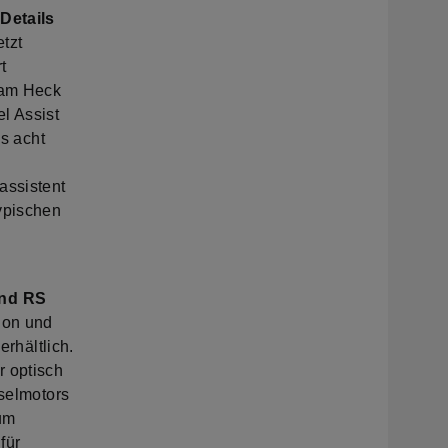
Details
tzt
t
 am Heck
l Assist
is acht
assistent
ypischen
und RS
ion und
hältlich.
r optisch
eselmotors
zum
für