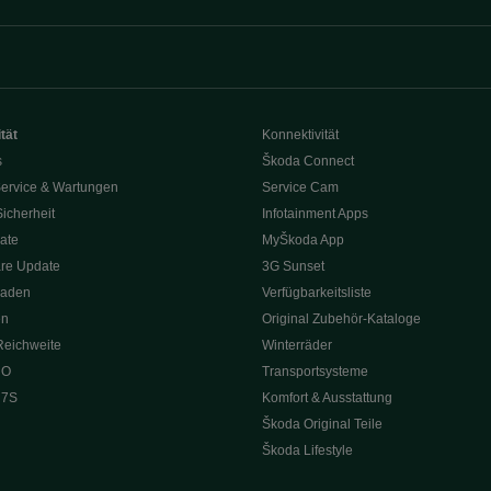
tät
Konnektivität
s
Škoda Connect
ervice & Wartungen
Service Cam
Sicherheit
Infotainment Apps
ate
MyŠkoda App
re Update
3G Sunset
Laden
Verfügbarkeitsliste
en
Original Zubehör-Kataloge
Reichweite
Winterräder
 O
Transportsysteme
 7S
Komfort & Ausstattung
Škoda Original Teile
Škoda Lifestyle