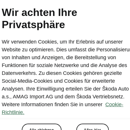
ŠKODA KODIAQ: Update f
Wir achten Ihre
Erfolgs-SUV
Privatsphäre
2021-06-28T13:37:17.579+00:00
Wir verwenden Cookies, um Ihr Erlebnis auf unserer
Weiterentwickelte ŠKODA Designsprache und neu
Website zu optimieren. Dies umfasst die Personalisier
Mehr Komfort und nachhaltige Materialien im gro
von Inhalten und Anzeigen, die Bereitstellung von
Erstmals Voll-LED-Matrix-Scheinwerfer und ergono
Funktionen für soziale Netzwerke und die Analyse des
Effizientere EVO-Motoren und neue Top-Motorisi
Datenverkehrs. Zu diesen Cookies gehören gezielte
Ausstattungslinien: Ambition und Style sowie S
Social-Media-Cookies und Cookies für erweiterte
Analysen. Ihre Einwilligung erteilen Sie der Škoda Auto
a.s., AMAG Import AG und dem Škoda Vertriebsnetz.
Weitere Informationen finden Sie in unserer
Cookie-
Richtlinie.