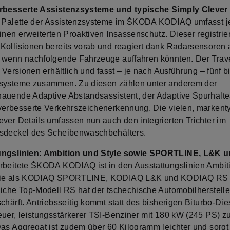
rbesserte Assistenzsysteme und typische Simply Clever 
e Palette der Assistenzsysteme im ŠKODA KODIAQ umfasst je
inen erweiterten Proaktiven Insassenschutz. Dieser registrier
Kollisionen bereits vorab und reagiert dank Radarsensoren
 wenn nachfolgende Fahrzeuge auffahren könnten. Der Trave
i Versionen erhältlich und fasst – je nach Ausführung – fünf b
systeme zusammen. Zu diesen zählen unter anderem der
auende Adaptive Abstandsassistent, der Adaptive Spurhalte
verbesserte Verkehrszeichenerkennung. Die vielen, markent
ever Details umfassen nun auch den integrierten Trichter im
sdeckel des Scheibenwaschbehälters.
ungslinien: Ambition und Style sowie SPORTLINE, L&K 
rbeitete ŠKODA KODIAQ ist in den Ausstattungslinien Ambit
wie als KODIAQ SPORTLINE, KODIAQ L&K und KODIAQ RS er
liche Top-Modell RS hat der tschechische Automobilherstelle
chärft. Antriebsseitig kommt statt des bisherigen Biturbo-Di
euer, leistungsstärkerer TSI-Benziner mit 180 kW (245 PS) 
Das Aggregat ist zudem über 60 Kilogramm leichter und sorgt 