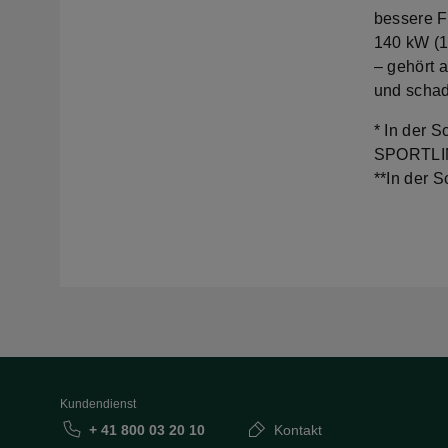
bessere F
140 kW (1
– gehört 
und scha
* In der 
SPORTLIN
**In der S
Kundendienst
+ 41 800 03 20 10
Kontakt