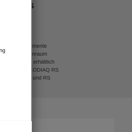
ür das
e Offroad-Elemente
ung
sszügigen Innenraum
mische Sitze erhältlich
erung für den KODIAQ RS
PORTLINE, L&K und RS