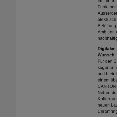
Im Interie
Funktione
Ausserdem
elektrisc
Belüftung 
Ambition 
nachhaltig
Digitale
Wunsch
Für den Š
sogenannte
und bietet
einem übe
CANTON So
Neben dem
Kofferraum
neuen Lau
Chromring