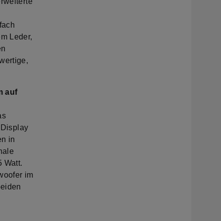
rweiterte
.
fach
em Leder,
en
wertige,
m auf
as
-Display
en in
nale
 Watt.
woofer im
beiden