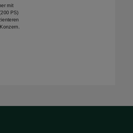
ner mit
(200 PS)
zienteren
Konzern.