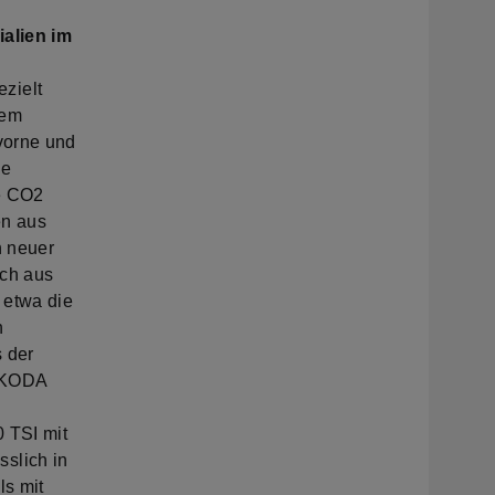
alien im
zielt
dem
vorne und
he
e CO2
en aus
n neuer
uch aus
 etwa die
n
s der
ŠKODA
 TSI mit
slich in
ls mit