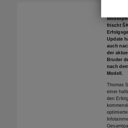
Modellpf
frischt 
Erfolgsg
Update h
auch nach
der aktu
Bruder d
nach dem
Modell.
Thomas Sc
einer halb
den Erfolg
kommenden
optimiert
Infotainm
Gesamtpak