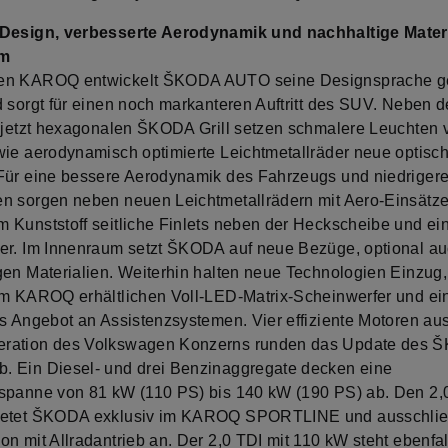
Design, verbesserte Aerodynamik und nachhaltige Materi
um
en KAROQ entwickelt ŠKODA AUTO seine Designsprache ge
d sorgt für einen noch markanteren Auftritt des SUV. Neben 
, jetzt hexagonalen ŠKODA Grill setzen schmalere Leuchten 
wie aerodynamisch optimierte Leichtmetallräder neue optisc
Für eine bessere Aerodynamik des Fahrzeugs und niedriger
n sorgen neben neuen Leichtmetallrädern mit Aero-Einsätz
 Kunststoff seitliche Finlets neben der Heckscheibe und ei
er. Im Innenraum setzt ŠKODA auf neue Bezüge, optional a
gen Materialien. Weiterhin halten neue Technologien Einzug,
im KAROQ erhältlichen Voll-LED-Matrix-Scheinwerfer und ei
es Angebot an Assistenzsystemen. Vier effiziente Motoren au
ration des Volkswagen Konzerns runden das Update des 
 Ein Diesel- und drei Benzinaggregate decken eine
spanne von 81 kW (110 PS) bis 140 kW (190 PS) ab. Den 2,0
ietet ŠKODA exklusiv im KAROQ SPORTLINE und ausschlies
n mit Allradantrieb an. Der 2,0 TDI mit 110 kW steht ebenfal