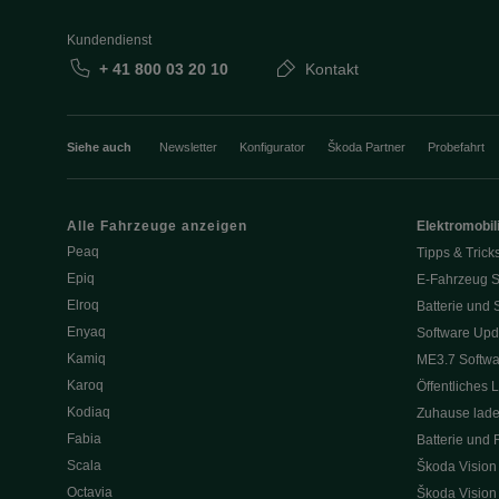
Kundendienst
+ 41 800 03 20 10
Kontakt
Siehe auch
Newsletter
Konfigurator
Škoda Partner
Probefahrt
Alle Fahrzeuge anzeigen
Elektromobili
Peaq
Tipps & Trick
Epiq
E-Fahrzeug S
Elroq
Batterie und 
Enyaq
Software Upd
Kamiq
ME3.7 Softwa
Karoq
Öffentliches 
Kodiaq
Zuhause lad
Fabia
Batterie und 
Scala
Škoda Vision
Octavia
Škoda Vision