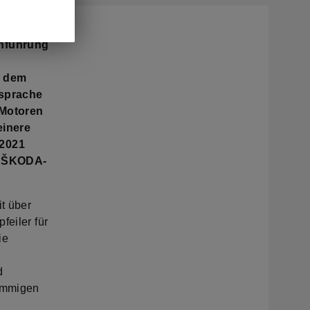
inführung
t dem
nsprache
 Motoren
einere
 2021
e ŠKODA-
t über
feiler für
ie
d
timmigen