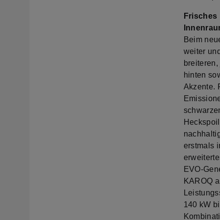
Frisches 
Innenra
Beim neu
weiter un
breiteren
hinten so
Akzente. 
Emissione
schwarzem
Heckspoil
nachhalti
erstmals 
erweitert
EVO-Gene
KAROQ ab.
Leistungs
140 kW b
Kombinatio