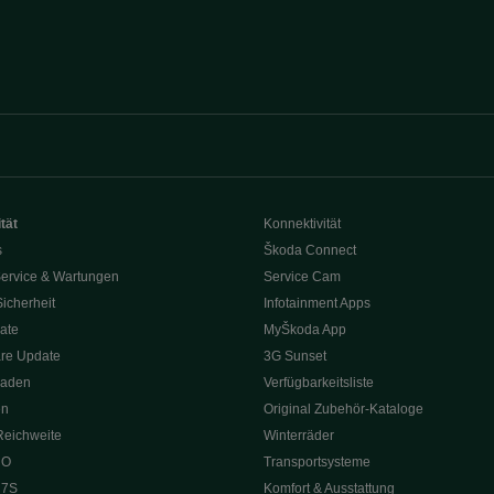
tät
Konnektivität
s
Škoda Connect
ervice & Wartungen
Service Cam
Sicherheit
Infotainment Apps
ate
MyŠkoda App
re Update
3G Sunset
Laden
Verfügbarkeitsliste
en
Original Zubehör-Kataloge
Reichweite
Winterräder
 O
Transportsysteme
 7S
Komfort & Ausstattung