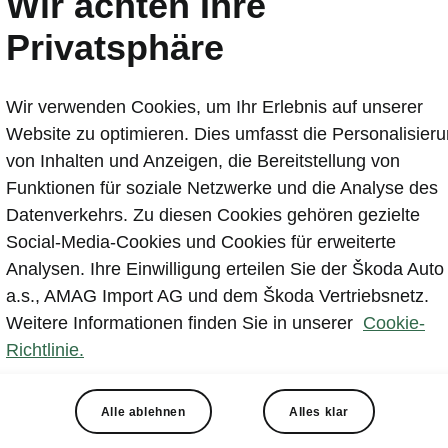
Wir achten Ihre
Der neue ŠKODA KAROQ: 
Privatsphäre
das Erfolgsmodell
Wir verwenden Cookies, um Ihr Erlebnis auf unserer
2021-11-30T10:16:29.043+00:00
Website zu optimieren. Dies umfasst die Personalisier
Konsequent weiterentwickelte ŠKODA Designsprac
von Inhalten und Anzeigen, die Bereitstellung von
Optik
Funktionen für soziale Netzwerke und die Analyse des
Schmalere Scheinwerfer erstmals mit Voll-LED-Ma
Datenverkehrs. Zu diesen Cookies gehören gezielte
Optimierte Aerodynamik, niedrigere CO2-Emissio
Social-Media-Cookies und Cookies für erweiterte
Nachhaltige Materialien und mehr Komfortoptione
Analysen. Ihre Einwilligung erteilen Sie der Škoda Auto
Effiziente Motoren aus der EVO-Generation
a.s., AMAG Import AG und dem Škoda Vertriebsnetz.
State-of-the-Art Assistenz- und Infotainmentsyste
Weitere Informationen finden Sie in unserer
Cookie-
Richtlinie.
Alle ablehnen
Alles klar