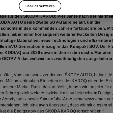
Cookies verwalten
lege für den ŠKODA KAROQ: Vier Jahre nach der Markte
ŠKODA AUTO seine zweite SUV-Baureihe auf, um die
eschichte in den kommenden Jahren fortzuschreiben. Mi
alten neben einer konsequent weiterentwickelten Desig
haltige Materialien, neue Technologien und effizientere
ellen EVO-Generation Einzug in das Kompakt-SUV. Der kl
es KODIAQ war 2020 sowie in den ersten sechs Monaten
 OCTAVIA das weltweit am zweithäufigsten ausgeliefert
häfer, Vorstandsvorsitzender von ŠKODA AUTO, betont: „Mi
en Million verkauften Einheiten ist der KAROQ einer der Eckp
 unserer Marke. Damit das so bleibt, haben wir ihn jetzt für d
 Jahre gezielt weiterentwickelt: mit aufgefrischtem Design,
er Aerodynamik sowie State-of-the-Art-Assistenzsystemen un
entoptionen. Ich bin davon überzeugt, dass wir mit diesem s
et die Erfolgsstory des ŠKODA KAROQ fortschreiben.“