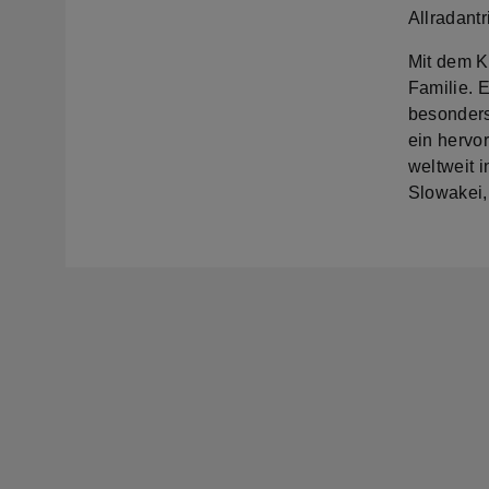
Allradantr
Mit dem K
Familie. 
besonders
ein hervo
weltweit 
Slowakei,