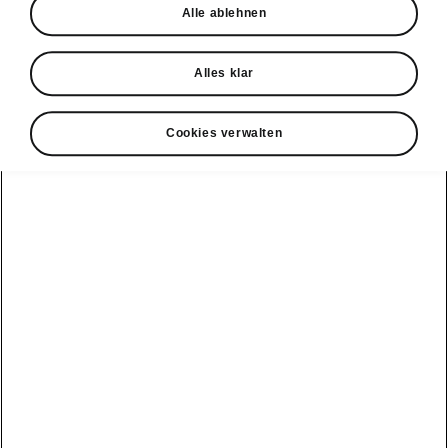
+ 41 800 03 20 10
Alle ablehnen
Kontakt
Alles klar
Cookies verwalten
Siehe auch
Newsletter
Konfigurator
Škoda Partner
Probefahrt