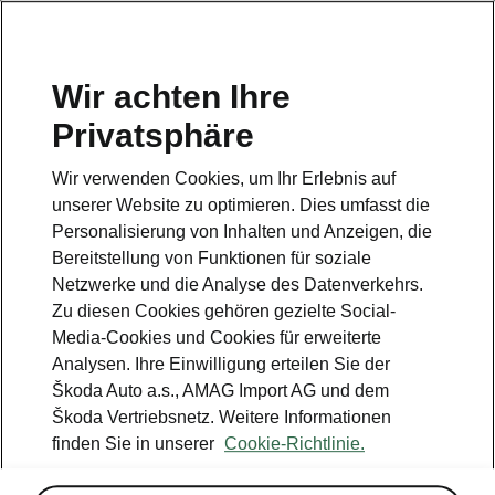
DE
Wir achten Ihre
Privatsphäre
Wir verwenden Cookies, um Ihr Erlebnis auf
Design Dynamic
unserer Website zu optimieren. Dies umfasst die
Personalisierung von Inhalten und Anzeigen, die
• Sitzbezüge «Suedia/Stoff» in schwarz
Bereitstellung von Funktionen für soziale
• Dekoreinlage am Armaturenbrett «Grey
Netzwerke und die Analyse des Datenverkehrs.
Metallic»
Zu diesen Cookies gehören gezielte Social-
Media-Cookies und Cookies für erweiterte
Analysen. Ihre Einwilligung erteilen Sie der
Škoda Auto a.s., AMAG Import AG und dem
Škoda Vertriebsnetz. Weitere Informationen
finden Sie in unserer
Cookie-Richtlinie.
Kundendienst