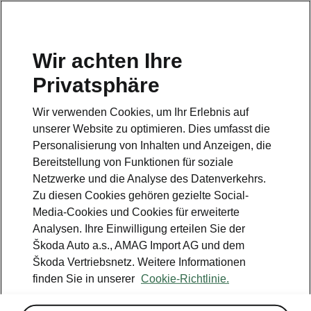
DE
Wir achten Ihre
Privatsphäre
Wir verwenden Cookies, um Ihr Erlebnis auf
Park & Go
unserer Website zu optimieren. Dies umfasst die
Personalisierung von Inhalten und Anzeigen, die
• Fahrprofilauswahl «Driving Mode
Bereitstellung von Funktionen für soziale
Selection»
Netzwerke und die Analyse des Datenverkehrs.
• Parksensoren vorne und hinten
Zu diesen Cookies gehören gezielte Social-
• Rückfahrkamera
Media-Cookies und Cookies für erweiterte
• Schliess- und Startsystem schlüssellos
Analysen. Ihre Einwilligung erteilen Sie der
«Kessy» (Keyless Access)
Škoda Auto a.s., AMAG Import AG und dem
Škoda Vertriebsnetz. Weitere Informationen
finden Sie in unserer
Cookie-Richtlinie.