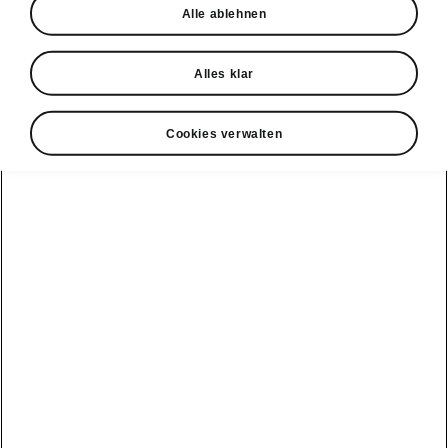
Alle ablehnen
Kundendienst
Alles klar
+ 41 800 03 20 10
Kontakt
Cookies verwalten
Siehe auch
Newsletter
Konfigurator
Škoda Partner
Probefahrt