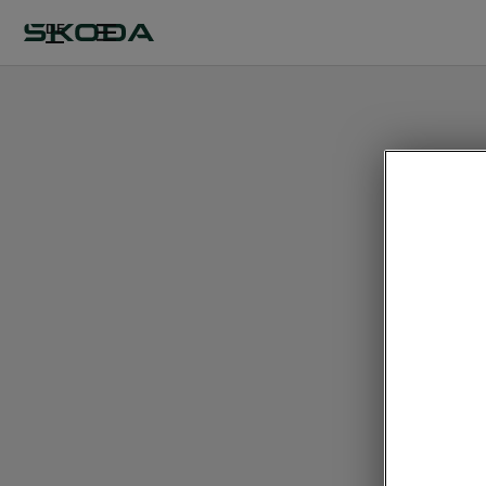
DE
Kom
• Lendenw
• SunSet
• Schlie