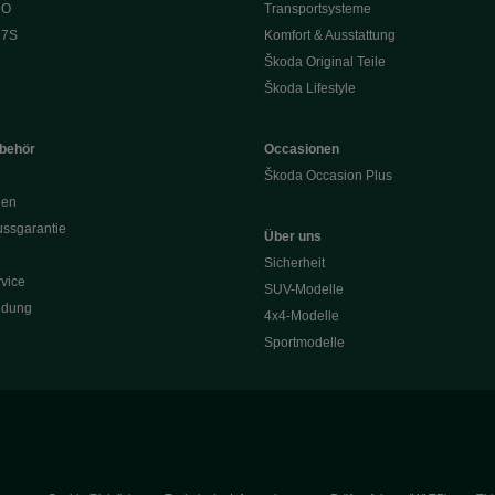
 O
Transportsysteme
 7S
Komfort & Ausstattung
Škoda Original Teile
Škoda Lifestyle
ubehör
Occasionen
Škoda Occasion Plus
nen
ssgarantie
Über uns
Sicherheit
vice
SUV-Modelle
ldung
4x4-Modelle
Sportmodelle