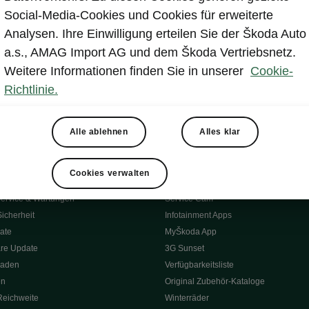
Social-Media-Cookies und Cookies für erweiterte
Analysen. Ihre Einwilligung erteilen Sie der Škoda Auto
a.s., AMAG Import AG und dem Škoda Vertriebsnetz.
Weitere Informationen finden Sie in unserer
Cookie-
Richtlinie.
Alle ablehnen
Alles klar
tät
Konnektivität
Cookies verwalten
s
Škoda Connect
ervice & Wartungen
Service Cam
Sicherheit
Infotainment Apps
ate
MyŠkoda App
re Update
3G Sunset
Laden
Verfügbarkeitsliste
en
Original Zubehör-Kataloge
Reichweite
Winterräder