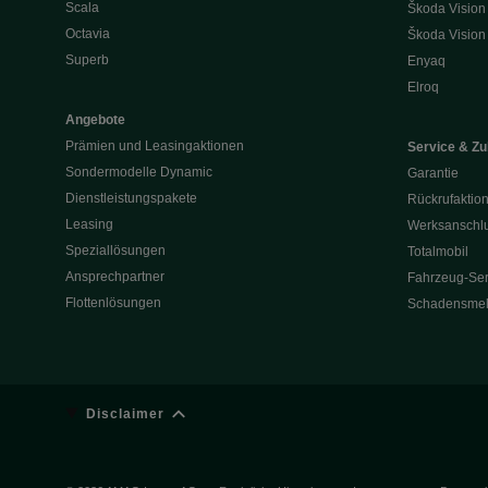
Scala
Škoda Vision
Octavia
Škoda Vision
Superb
Enyaq
Elroq
Angebote
Prämien und Leasingaktionen
Service & Z
Sondermodelle Dynamic
Garantie
Dienstleistungspakete
Rückrufaktio
Leasing
Werksanschlu
Speziallösungen
Totalmobil
Ansprechpartner
Fahrzeug-Ser
Flottenlösungen
Schadensme
Disclaimer