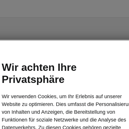
fort
Wir achten Ihre
Privatsphäre
irbelstütze manuell einstellbar für Vordersitze
 (Heckscheibe und hintere Seitenscheiben dunkel getönt
ss- und Startsystem schlüssellos «Kessy» (Keyless Acce
Wir verwenden Cookies, um Ihr Erlebnis auf unserer
Website zu optimieren. Dies umfasst die Personalisier
von Inhalten und Anzeigen, die Bereitstellung von
Funktionen für soziale Netzwerke und die Analyse des
Datenverkehrs. Zu diesen Cookies gehören gezielte