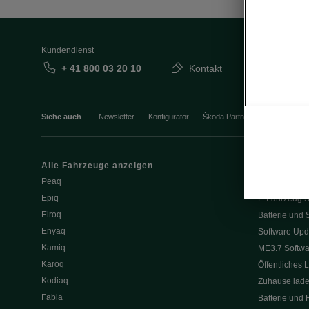
Kundendienst
+ 41 800 03 20 10
Kontakt
Siehe auch
Newsletter
Konfigurator
Škoda Partner
Probefahrt
Alle Fahrzeuge anzeigen
Elektromobili
Peaq
Tipps & Trick
Epiq
E-Fahrzeug S
Elroq
Batterie und 
Enyaq
Software Upd
Kamiq
ME3.7 Softwa
Karoq
Öffentliches 
Kodiaq
Zuhause lad
Fabia
Batterie und 