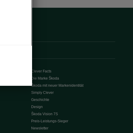
Clever Facts
Die Marke Škoda
Škoda mit neuer Markenidentität
Simply Clever
Geschichte
Design
Škoda Vision 7S
Preis-Leistungs-Sieger
Newsletter