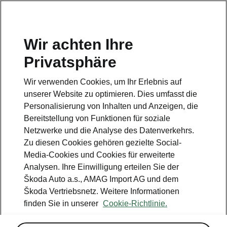
DE
Wir achten Ihre
Privatsphäre
Wir verwenden Cookies, um Ihr Erlebnis auf
MyŠkoda App
unserer Website zu optimieren. Dies umfasst die
Parkposition
Personalisierung von Inhalten und Anzeigen, die
Bereitstellung von Funktionen für soziale
• Auf einer Karte kann die aktuelle Position
Netzwerke und die Analyse des Datenverkehrs.
des Fahrzeugs angezeigt werden.
Zu diesen Cookies gehören gezielte Social-
Media-Cookies und Cookies für erweiterte
Analysen. Ihre Einwilligung erteilen Sie der
Škoda Auto a.s., AMAG Import AG und dem
Škoda Vertriebsnetz. Weitere Informationen
finden Sie in unserer
Cookie-Richtlinie.