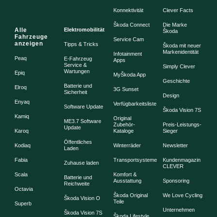
Konnektivität
Clever Facts
Škoda Connect
Die Marke
Alle
Elektromobilität
Škoda
Fahrzeuge
Service Cam
anzeigen
Tipps & Tricks
Škoda mit neuer
Markenidentität
Infotainment
Peaq
E-Fahrzeug
Apps
Service &
Simply Clever
Wartungen
Epiq
MyŠkoda App
Geschichte
Batterie und
Elroq
3G Sunset
Sicherheit
Design
Enyaq
Verfügbarkeitsliste
Software Update
Škoda Vision 7S
Kamiq
Original
ME3.7 Software
Zubehör-
Preis-Leistungs-
Update
Karoq
Kataloge
Sieger
Öffentliches
Kodiaq
Winterräder
Newsletter
Laden
Fabia
Transportsysteme
Kundenmagazin
Zuhause laden
CLEVER
Scala
Komfort &
Batterie und
Ausstattung
Sponsoring
Reichweite
Octavia
Škoda Original
We Love Cycling
Škoda Vision O
Teile
Superb
Unternehmen
Škoda Vision 7S
Škoda Lifestyle