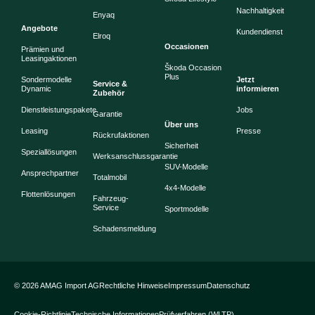
Nachhaltigkeit
Enyaq
Angebote
Kundendienst
Elroq
Occasionen
Prämien und
Leasingaktionen
Škoda Occasion
Plus
Sondermodelle
Jetzt
Service &
Dynamic
informieren
Zubehör
Dienstleistungspakete
Jobs
Garantie
Über uns
Leasing
Presse
Rückrufaktionen
Sicherheit
Speziallösungen
Werksanschlussgarantie
SUV-Modelle
Ansprechpartner
Totalmobil
4x4-Modelle
Flottenlösungen
Fahrzeug-
Service
Sportmodelle
Schadensmeldung
© 2026 AMAG Import AG
Rechtliche Hinweise
Impressum
Datenschutz
Cookie-Richtlinie
Technische Informationen
Prüfverfahren (WLTP)