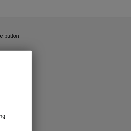
e button
ung