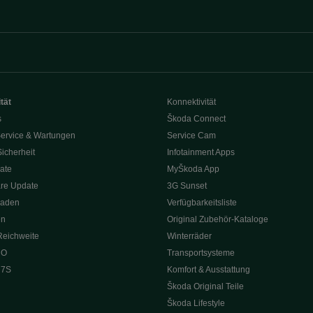
tät
Konnektivität
s
Škoda Connect
ervice & Wartungen
Service Cam
Sicherheit
Infotainment Apps
ate
MyŠkoda App
re Update
3G Sunset
Laden
Verfügbarkeitsliste
en
Original Zubehör-Kataloge
Reichweite
Winterräder
 O
Transportsysteme
 7S
Komfort & Ausstattung
Škoda Original Teile
Škoda Lifestyle