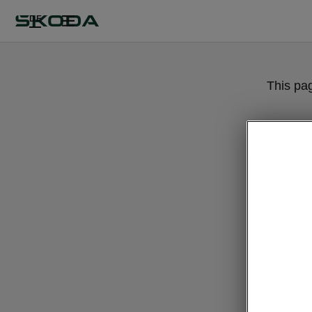
DE
This pa