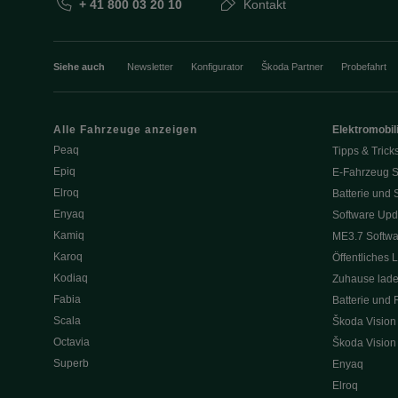
+ 41 800 03 20 10
Kontakt
Siehe auch
Newsletter
Konfigurator
Škoda Partner
Probefahrt
Alle Fahrzeuge anzeigen
Elektromobili
Peaq
Tipps & Trick
Epiq
E-Fahrzeug S
Elroq
Batterie und 
Enyaq
Software Upd
Kamiq
ME3.7 Softwa
Karoq
Öffentliches 
Kodiaq
Zuhause lad
Fabia
Batterie und 
Scala
Škoda Vision
Octavia
Škoda Vision
Superb
Enyaq
Elroq