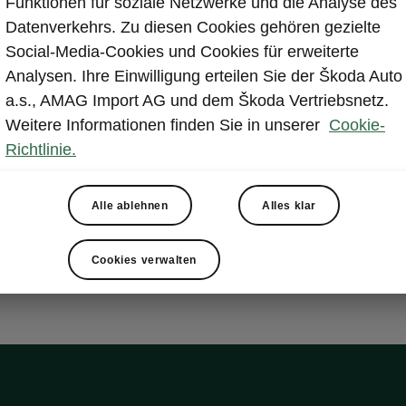
Funktionen für soziale Netzwerke und die Analyse des
Datenverkehrs. Zu diesen Cookies gehören gezielte
ter Plus
Social-Media-Cookies und Cookies für erweiterte
Analysen. Ihre Einwilligung erteilen Sie der Škoda Auto
a.s., AMAG Import AG und dem Škoda Vertriebsnetz.
bare Vorder- und Rücksitze
Weitere Informationen finden Sie in unserer
Cookie-
bares Lenkrad
Richtlinie.
zbare Waschdüsen
werfer-Reinigungsanlage
bare Windschutzscheibe
Alle ablehnen
Alles klar
Cookies verwalten