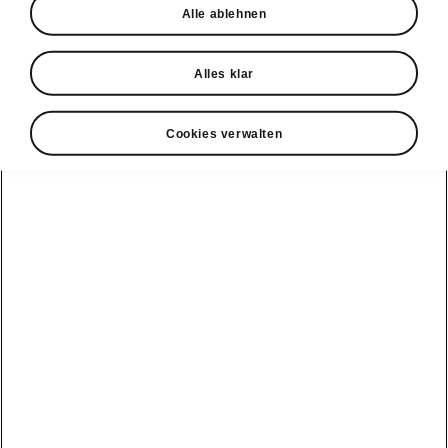
Alle ablehnen
Alles klar
• Schlechtwegepaket mit Triebwerk- und
Steinschlagschutz (Bodenfreiheit + 15 mm)
Cookies verwalten
• Stahlnotrad inkl. Wagenheber und
Radschraubenschlüssel (ohne Pannenset)